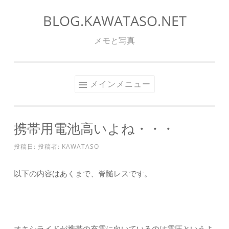
BLOG.KAWATASO.NET
コ
ン
メモと写真
テ
ン
ツ
メインメニュー
へ
ス
キ
携帯用電池高いよね・・・
ッ
プ
投稿日:
投稿者:
KAWATASO
以下の内容はあくまで、脊髄レスです。
オキシライドが携帯の充電に向いているのは電圧というよ