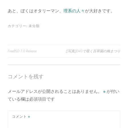
あと、ぼくはオタリーマン、
理系の人々
が大好きです。
カテゴリー:
未分類
投
FreeBSD 7.0 Release
[[写真]]D40で覗く百草園の梅まつり
稿
ナ
コメントを残す
ビ
ゲ
メールアドレスが公開されることはありません。
※
が付い
ー
ている欄は必須項目です
シ
ョ
コメント
※
ン