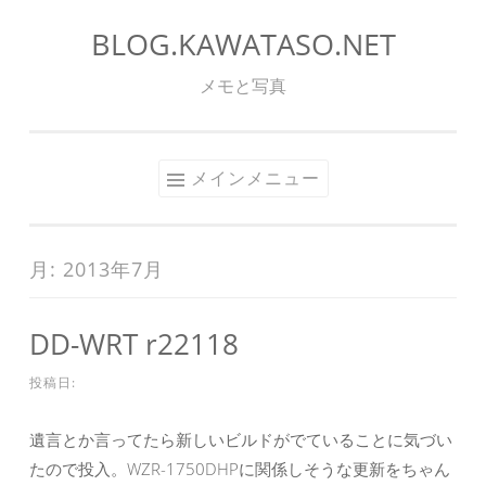
BLOG.KAWATASO.NET
コ
ン
メモと写真
テ
ン
ツ
メインメニュー
へ
ス
キ
月:
2013年7月
ッ
プ
DD-WRT r22118
投稿日:
遺言とか言ってたら新しいビルドがでていることに気づい
たので投入。WZR-1750DHPに関係しそうな更新をちゃん