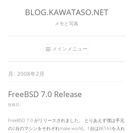
BLOG.KAWATASO.NET
コ
ン
メモと写真
テ
ン
ツ
メインメニュー
へ
ス
キ
月:
2008年2月
ッ
プ
FreeBSD 7.0 Release
投稿日:
FreeBSD 7.0 がリリースされました。 とりあえず僕は手元
の2台のマシンをそれぞれmake world。1台はBETA3を入れ