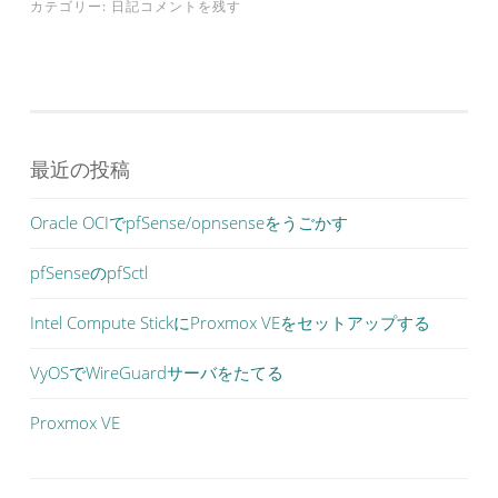
カテゴリー:
日記
コメントを残す
最近の投稿
Oracle OCIでpfSense/opnsenseをうごかす
pfSenseのpfSctl
Intel Compute StickにProxmox VEをセットアップする
VyOSでWireGuardサーバをたてる
Proxmox VE