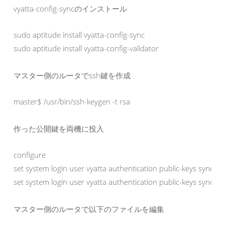
vyatta-config-syncのインストール
sudo aptitude install vyatta-config-sync

sudo aptitude install vyatta-config-validator
マスター側のルータでssh鍵を作成
master$ /usr/bin/ssh-keygen -t rsa
作った公開鍵を両機に投入
configure

set system login user vyatta authentication public-keys sync typ
set system login user vyatta authentication public-keys 
マスター側のルータで以下のファイルを編集