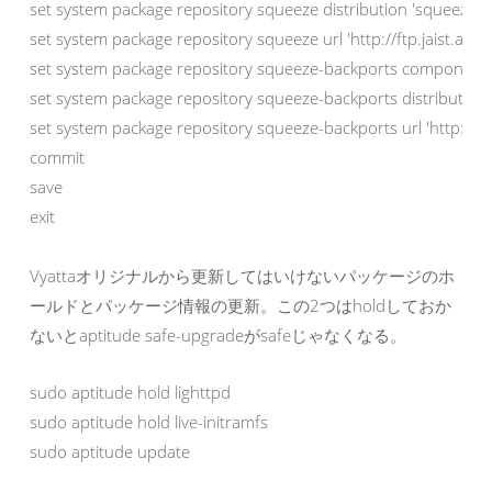
set system package repository squeeze distribution 'squeeze'

set system package repository squeeze url 'http://ftp.jaist.ac.j
set system package repository squeeze-backports components '
set system package repository squeeze-backports distribution 
set system package repository squeeze-backports url 'http://ftp
commit

save

exit
Vyattaオリジナルから更新してはいけないパッケージのホ
ールドとパッケージ情報の更新。この2つはholdしておか
ないとaptitude safe-upgradeがsafeじゃなくなる。
sudo aptitude hold lighttpd

sudo aptitude hold live-initramfs

sudo aptitude update