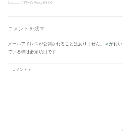
UnboundでWAN Proofを行う
稿
ナ
ビ
コメントを残す
ゲ
ー
メールアドレスが公開されることはありません。
※
が付い
シ
ている欄は必須項目です
ョ
ン
コメント
※