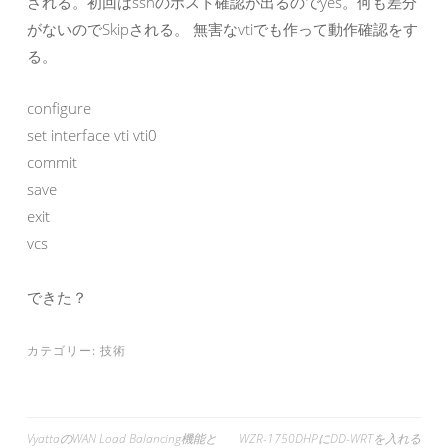
される。初回はsshのホスト確認が出るのでyes。何も差分
がないのでSkipされる。 無害なvtiでも作って動作確認をす
る。
configure

set interface vti vti0

commit

save

exit

vcs
できた？
カテゴリー:
技術
投
VyattaのWAN Load Balancing機能と
WZR-1750DHPにDD-WRTを入れる