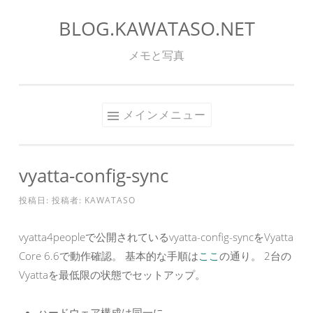
BLOG.KAWATASO.NET
コ
ン
メモと写真
テ
ン
ツ
メインメニュー
へ
ス
キ
vyatta-config-sync
ッ
プ
投稿日:
投稿者:
KAWATASO
vyatta4peopleで公開されているvyatta-config-syncをVyatta
Core 6.6で動作確認。 基本的な手順は
ここ
の通り。 2台の
Vyattaを最低限の状態でセットアップ。
ハードウェア構成は同一に