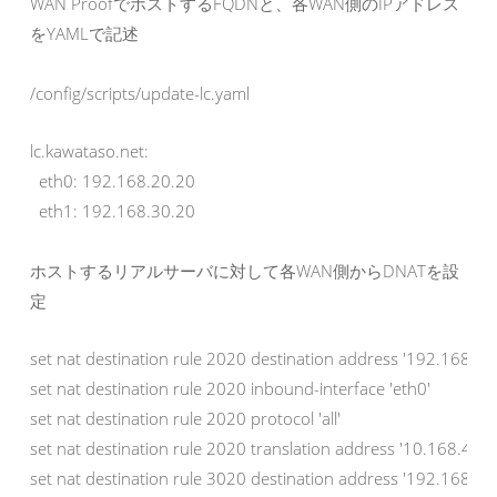
WAN ProofでホストするFQDNと、各WAN側のIPアドレス
をYAMLで記述
/config/scripts/update-lc.yaml
lc.kawataso.net:

  eth0: 192.168.20.20

  eth1: 192.168.30.20
ホストするリアルサーバに対して各WAN側からDNATを設
定
set nat destination rule 2020 destination address '192.168.20.
set nat destination rule 2020 inbound-interface 'eth0'

set nat destination rule 2020 protocol 'all'

set nat destination rule 2020 translation address '10.168.40.20
set nat destination rule 3020 destination address '192.168.30.