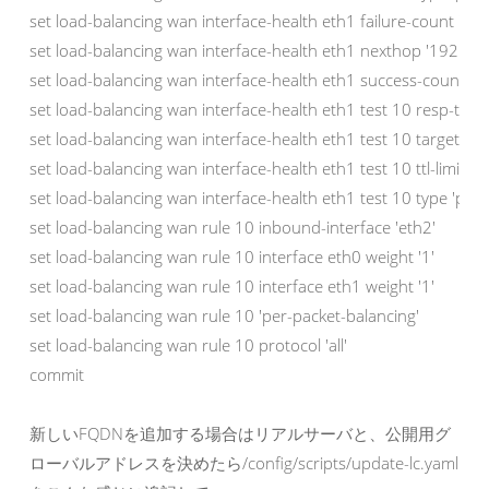
set load-balancing wan interface-health eth1 failure-count '1'

set load-balancing wan interface-health eth1 nexthop '192.168
set load-balancing wan interface-health eth1 success-count '1'

set load-balancing wan interface-health eth1 test 10 resp-time '
set load-balancing wan interface-health eth1 test 10 target '1
set load-balancing wan interface-health eth1 test 10 ttl-limit '1'

set load-balancing wan interface-health eth1 test 10 type 'ping'
set load-balancing wan rule 10 inbound-interface 'eth2'

set load-balancing wan rule 10 interface eth0 weight '1'

set load-balancing wan rule 10 interface eth1 weight '1'

set load-balancing wan rule 10 'per-packet-balancing'

set load-balancing wan rule 10 protocol 'all'

commit
新しいFQDNを追加する場合はリアルサーバと、公開用グ
ローバルアドレスを決めたら/config/scripts/update-lc.yaml