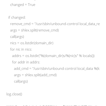
    changed = True

  if changed:

    remove_cmd = "/usr/sbin/unbound-control local_data_remove 
    args = shlex.split(remove_cmd)

    call(args)

    nics = os.listdir(domain_dir)

    for nic in nics:

      addrs = os.listdir("%(domain_dir)s/%(nic)s" % locals())

      for addr in addrs:

        add_cmd = "/usr/sbin/unbound-control local_data %(k)s 5 I
        args = shlex.split(add_cmd)

        call(args)

log.close()