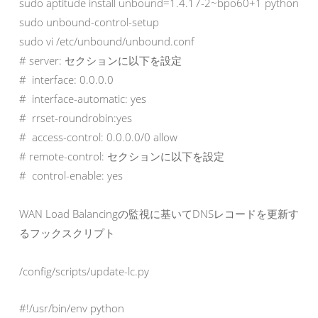
sudo aptitude install unbound=1.4.17-2~bpo60+1 python-yam
sudo unbound-control-setup

sudo vi /etc/unbound/unbound.conf

# server: セクションに以下を設定

#  interface: 0.0.0.0

#  interface-automatic: yes

#  rrset-roundrobin:yes

#  access-control: 0.0.0.0/0 allow

# remote-control: セクションに以下を設定

#  control-enable: yes
WAN Load Balancingの監視に基いてDNSレコードを更新す
るフックスクリプト
/config/scripts/update-lc.py
#!/usr/bin/env python
