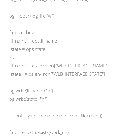
log = open(log_file,"w")

if ops.debug:

  if_name = ops.if_name

  state = ops.state

else:

  if_name = os.environ["WLB_INTERFACE_NAME"]

  state   = os.environ["WLB_INTERFACE_STATE"]

log.write(if_name+"n")

log.write(state+"n")

lc_conf = yaml.load(open(ops.conf_file).read())

if not os.path.exists(work_dir):
