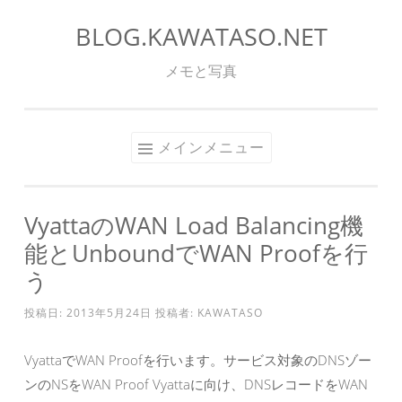
BLOG.KAWATASO.NET
コ
ン
メモと写真
テ
ン
ツ
メインメニュー
へ
ス
キ
VyattaのWAN Load Balancing機
ッ
能とUnboundでWAN Proofを行
プ
う
投稿日:
2013年5月24日
投稿者:
KAWATASO
VyattaでWAN Proofを行います。サービス対象のDNSゾー
ンのNSをWAN Proof Vyattaに向け、DNSレコードをWAN