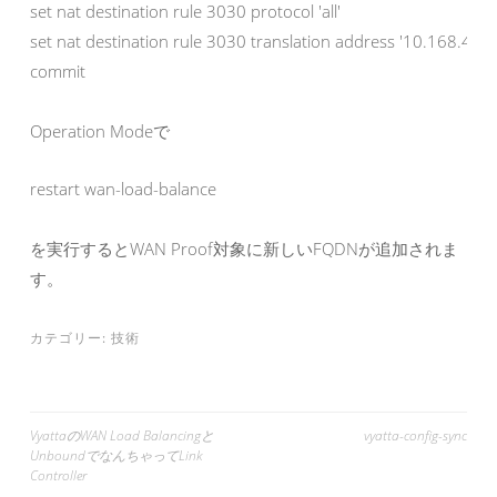
set nat destination rule 3030 protocol 'all'

set nat destination rule 3030 translation address '10.168.40.30
commit
Operation Modeで
restart wan-load-balance
を実行するとWAN Proof対象に新しいFQDNが追加されま
す。
カテゴリー:
技術
投
VyattaのWAN Load Balancingと
vyatta-config-sync
UnboundでなんちゃってLink
稿
Controller