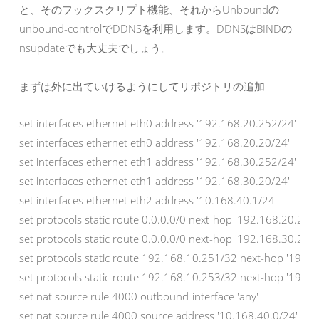
と、そのフックスクリプト機能、それからUnboundの
unbound-controlでDDNSを利用します。DDNSはBINDの
nsupdateでも大丈夫でしょう。
まずは外に出ていけるようにしてリポジトリの追加
set interfaces ethernet eth0 address '192.168.20.252/24'

set interfaces ethernet eth0 address '192.168.20.20/24'

set interfaces ethernet eth1 address '192.168.30.252/24'

set interfaces ethernet eth1 address '192.168.30.20/24'

set interfaces ethernet eth2 address '10.168.40.1/24'

set protocols static route 0.0.0.0/0 next-hop '192.168.20.2'

set protocols static route 0.0.0.0/0 next-hop '192.168.30.2'

set protocols static route 192.168.10.251/32 next-hop '192.16
set protocols static route 192.168.10.253/32 next-hop '192.16
set nat source rule 4000 outbound-interface 'any'

set nat source rule 4000 source address '10.168.40.0/24'
