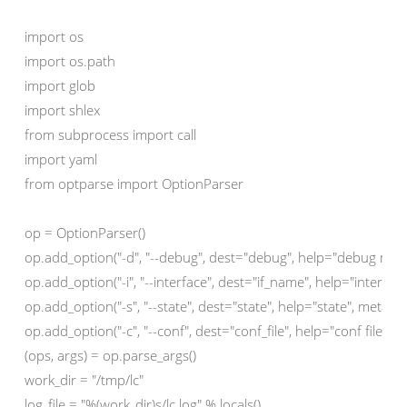
import os

import os.path

import glob

import shlex

from subprocess import call

import yaml

from optparse import OptionParser

op = OptionParser()

op.add_option("-d", "--debug", dest="debug", help="debug mode"
op.add_option("-i", "--interface", dest="if_name", help="interfa
op.add_option("-s", "--state", dest="state", help="state", metava
op.add_option("-c", "--conf", dest="conf_file", help="conf file",
(ops, args) = op.parse_args()

work_dir = "/tmp/lc"

log_file = "%(work_dir)s/lc.log" % locals()
