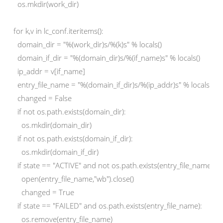
  os.mkdir(work_dir)

for k,v in lc_conf.iteritems():

  domain_dir = "%(work_dir)s/%(k)s" % locals()

  domain_if_dir = "%(domain_dir)s/%(if_name)s" % locals()

  ip_addr = v[if_name]

  entry_file_name = "%(domain_if_dir)s/%(ip_addr)s" % locals()

  changed = False

  if not os.path.exists(domain_dir):

    os.mkdir(domain_dir)

  if not os.path.exists(domain_if_dir):

    os.mkdir(domain_if_dir)

  if state == "ACTIVE" and not os.path.exists(entry_file_name):

    open(entry_file_name,"wb").close()

    changed = True

  if state == "FAILED" and os.path.exists(entry_file_name):

    os.remove(entry_file_name)
