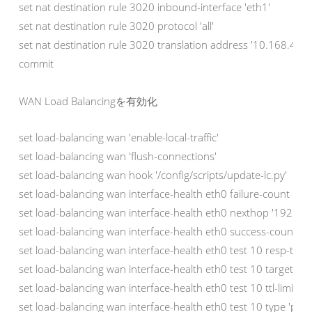
set nat destination rule 3020 inbound-interface 'eth1'

set nat destination rule 3020 protocol 'all'

set nat destination rule 3020 translation address '10.168.40.20
commit
WAN Load Balancingを有効化
set load-balancing wan 'enable-local-traffic'

set load-balancing wan 'flush-connections'

set load-balancing wan hook '/config/scripts/update-lc.py'

set load-balancing wan interface-health eth0 failure-count '2'

set load-balancing wan interface-health eth0 nexthop '192.168
set load-balancing wan interface-health eth0 success-count '1'

set load-balancing wan interface-health eth0 test 10 resp-time '
set load-balancing wan interface-health eth0 test 10 target '1
set load-balancing wan interface-health eth0 test 10 ttl-limit '1'

set load-balancing wan interface-health eth0 test 10 type 'ping'