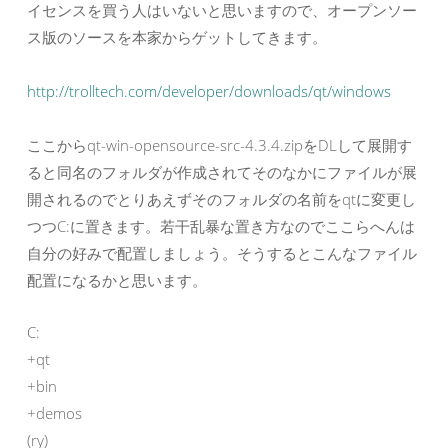
イセンスを買う人はいないと思いますので、オープンソー
ス版のソースを本家からゲットしてきます。
http://trolltech.com/developer/downloads/qt/windows
ここからqt-win-opensource-src-4.3.4.zipをDLして展開す
ると同名のフォルダが作成されてそのなかにファイルが展
開されるのでとりあえずそのフォルダの名前をqtに変更し
つつC:に置きます。若干乱暴な置き方なのでここらへんは
自分の好みで配置しましょう。そうするとこんなファイル
配置になるかと思います。
C:

+qt

+bin

+demos

(ry)
