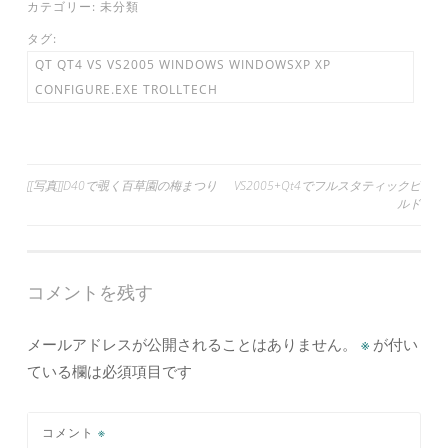
カテゴリー:
未分類
タグ:
QT QT4 VS VS2005 WINDOWS WINDOWSXP XP
CONFIGURE.EXE TROLLTECH
投
[[写真]]D40で覗く百草園の梅まつり
VS2005+Qt4でフルスタティックビ
ルド
稿
ナ
ビ
コメントを残す
ゲ
ー
メールアドレスが公開されることはありません。
※
が付い
シ
ている欄は必須項目です
ョ
ン
コメント
※