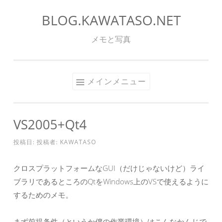
BLOG.KAWATASO.NET
コ
ン
メモと写真
テ
ン
ツ
メインメニュー
へ
ス
キ
VS2005+Qt4
ッ
プ
投稿日:
投稿者:
KAWATASO
クロスプラットフォームなGUI（だけじゃないけど）ライ
ブラリであるところのQtをWindows上のVSで使えるように
するためのメモ。
まず前提条件（というか僕の作業環境）はこんなかんじで