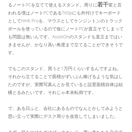
若干
るノートPCを立てて使えるスタンド。周りに
変と言
われる僕はノートPCであるT60pにも外付けでキーボード
としてHHK Proを、マウスとしてケンジントンのトラック
ボールを使っているので仮にノートPCが直立そてしまって
も問題は無いんです。AssistOnのスタンドも直立まではい
きませんが、かなり高い角度まで立てることができそうで
す。
でもこのスタンド、買うと1万円くらいするんですよね。
それから立てることで面積がずいぶん稼げるような気はし
たのですが、実際写真んとか見ていると設置面積自体は結
構とるみたいです。それじゃ本末転倒です。
で、ある日ふと、会社にあるものでなんとかしてみようと
思い立って実際にデスク周りを改造してしまいました。