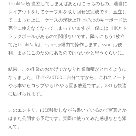
ThinkPadが直立してしまえばあとはこっちのもの。適当に
レイアウトをしてケーブルを取り回せば完成です。直立し
てしまった上に、ケースの形状上ThinkPadのキーボードは
完全に使えなくなってしまっていますが、僕にはHHKとト
ラックボールがあるので関係ないです。隣りにもう1枚立
てたThinkPadは、synergy経由で操作します。synergy便
利。まさにこのためにあるのではないかと思うくらいに。
結果、この作業のおかげでかなり作業面積がとれるように
なりました。ThinkPadT60二台分ですから。これでノート
やら本やらコップやらDSやら置き放題ですよ。X31も快適
に広げられます。
このエントリ、ほぼ移動しながら書いているので写真とか
はまた公開する予定です。実際に使ってみた感想なども添
えて。