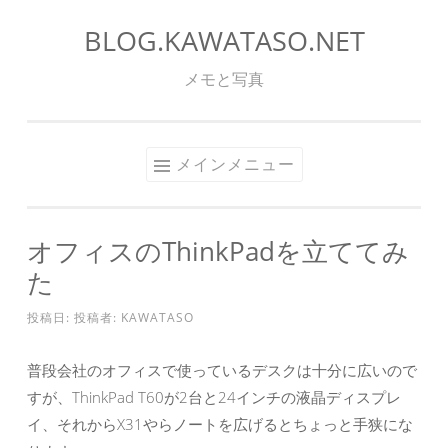
BLOG.KAWATASO.NET
コ
ン
メモと写真
テ
ン
ツ
メインメニュー
へ
ス
キ
オフィスのThinkPadを立ててみ
ッ
た
プ
投稿日:
投稿者:
KAWATASO
普段会社のオフィスで使っているデスクは十分に広いので
すが、ThinkPad T60が2台と24インチの液晶ディスプレ
イ、それからX31やらノートを広げるとちょっと手狭にな