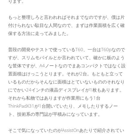
ります。
もっと整理しろと言われればそれまでなのですが、僕は片
付けられない駄目な人間なので、まずは作業面積を広く確
保する方法に走ってみました。
普段の開発やテストで使っているT60、一台はT60pなので
すが、スリムモバイルとか言われていて、確かに板のよう
な筐体ですが、A4ノートなのでまあコンパクトではなく設
置面積はけっこうとります。それが2台。もともと立って
いるものだからそんなに面積はとていないもののそれなり
にでかい24インチの液晶ディスプレイが1枚もあります。
それから私物ではありますが作業用にもう1台
ThinkPadX31が1台開いていたり、メモしたりするノー
ト、技術系の専門誌が平積みになっています。
そこで気になっていたのがAssistOnあたりで紹介されてい