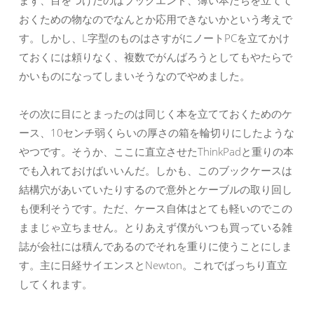
まず、目をつけたのはブックエンド、薄い本たちを立てて
おくための物なのでなんとか応用できないかという考えで
す。しかし、L字型のものはさすがにノートPCを立てかけ
ておくには頼りなく、複数でがんばろうとしてもやたらで
かいものになってしまいそうなのでやめました。
その次に目にとまったのは同じく本を立てておくためのケ
ース、10センチ弱くらいの厚さの箱を輪切りにしたような
やつです。そうか、ここに直立させたThinkPadと重りの本
でも入れておけばいいんだ。しかも、このブックケースは
結構穴があいていたりするので意外とケーブルの取り回し
も便利そうです。ただ、ケース自体はとても軽いのでこの
ままじゃ立ちません。とりあえず僕がいつも買っている雑
誌が会社には積んであるのでそれを重りに使うことにしま
す。主に日経サイエンスとNewton。これでばっちり直立
してくれます。