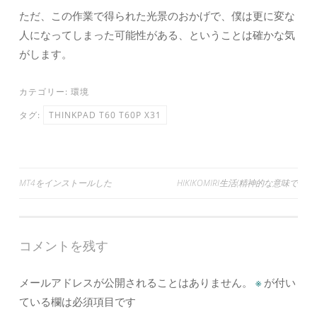
ただ、この作業で得られた光景のおかげで、僕は更に変な
人になってしまった可能性がある、ということは確かな気
がします。
カテゴリー:
環境
タグ:
THINKPAD T60 T60P X31
投
MT4をインストールした
HIKIKOMIRI生活(精神的な意味で
稿
ナ
コメントを残す
ビ
ゲ
メールアドレスが公開されることはありません。
※
が付い
ー
ている欄は必須項目です
シ