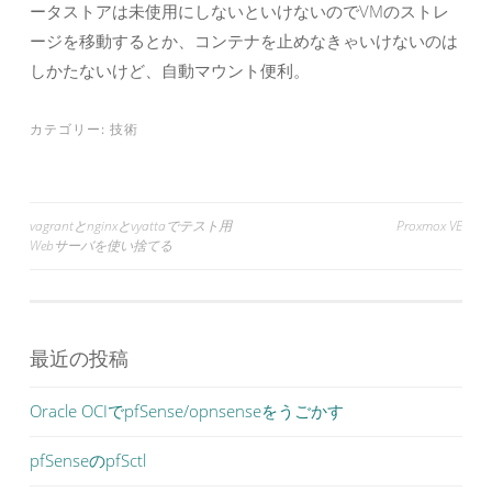
ータストアは未使用にしないといけないのでVMのストレ
ージを移動するとか、コンテナを止めなきゃいけないのは
しかたないけど、自動マウント便利。
カテゴリー:
技術
投
vagrantとnginxとvyattaでテスト用
Proxmox VE
Webサーバを使い捨てる
稿
ナ
ビ
最近の投稿
ゲ
ー
Oracle OCIでpfSense/opnsenseをうごかす
シ
ョ
pfSenseのpfSctl