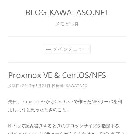
BLOG.KAWATASO.NET
コ
ン
メモと写真
テ
ン
ツ
メインメニュー
へ
ス
キ
Proxmox VE & CentOS/NFS
ッ
プ
投稿日:
2017年5月23日
投稿者:
KAWATASO
先日、Proxmox VEからCentOS 7で作ったNFSサーバを利
用しようと思ったときのこと。
NFSって読み書きするときのブロックサイズを指定する
rsizeとwsizeってパラメータがあるんだけど、PVEのNFSマ