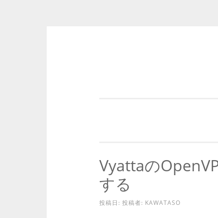
コ
ン
テ
ン
ツ
へ
ス
キ
VyattaのOpenV
ッ
プ
する
投稿日:
投稿者:
KAWATASO