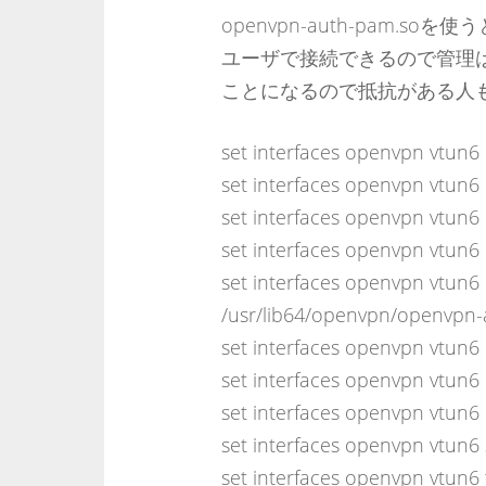
openvpn-auth-pam.so
ユーザで接続できるので管理は簡
ことになるので抵抗がある人
set interfaces openvpn vtun6 
set interfaces openvpn vtun6 
set interfaces openvpn vtun6 
set interfaces openvpn vtun6
set interfaces openvpn vtun6
/usr/lib64/openvpn/openvpn-a
set interfaces openvpn vtun6 
set interfaces openvpn vtu
set interfaces openvpn vtun6 p
set interfaces openvpn vtun6 s
set interfaces openvpn vtun6 tl