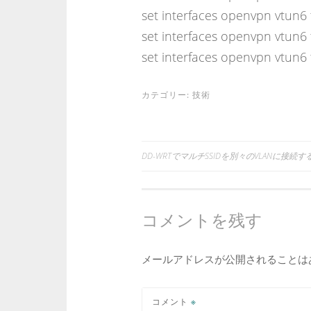
set interfaces openvpn vtun6 tl
set interfaces openvpn vtun6 t
set interfaces openvpn vtun6 tl
カテゴリー:
技術
DD-WRTでマルチSSIDを別々のVLANに接続す
投
稿
コメントを残す
ナ
ビ
メールアドレスが公開されることは
ゲ
コメント
※
ー