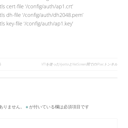
s cert-file ‘/config/auth/ap1.crt’
ls dh-file ‘/config/auth/dh2048.pem’
s key-file ‘/config/auth/ap1.key’
る
VTIを使ったVyattaとNetScreen間でのIPsecトンネル
ありません。
※
が付いている欄は必須項目です