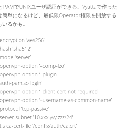
を使うとPAMでUNIXユーザ認証ができる。Vyattaで作った
単になるけど、最低限Operator権限を開放する
もいるかも。
encryption ‘aes256’
hash ‘sha512’
mode ‘server’
 openvpn-option ‘–comp-lzo’
 openvpn-option ‘–plugin
uth-pam.so login’
openvpn-option ‘–client-cert-not-required’
n6 openvpn-option ‘–username-as-common-name’
rotocol ‘tcp-passive’
erver subnet ’10.xxx.yyy.zzz/24′
s ca-cert-file ‘/config/auth/ca.crt’