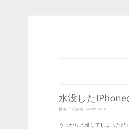
コ
ン
テ
ン
ツ
へ
ス
キ
水没したiPhon
ッ
プ
投稿日:
投稿者:
KAWATASO
うっかり水没してしまったiP