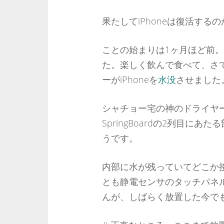
果たしてiPhoneは復活するの
ことの始まりは1ヶ月ほど前
た。楽しく飲んで食べて、さ
ーがiPhoneを
水没
させました
シャチョー宅の神のドライヤー
SpringBoardの2列目
うです。
内部に水が残っていてどこか
とも静電センサのタッチパネ
んが、しばらく放置した今で