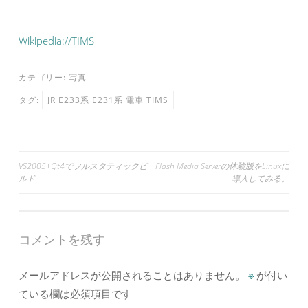
Wikipedia://TIMS
カテゴリー:
写真
タグ:
JR E233系 E231系 電車 TIMS
投
VS2005+Qt4でフルスタティックビ
Flash Media Serverの体験版をLinuxに
ルド
導入してみる。
稿
ナ
ビ
コメントを残す
ゲ
ー
メールアドレスが公開されることはありません。
※
が付い
シ
ている欄は必須項目です