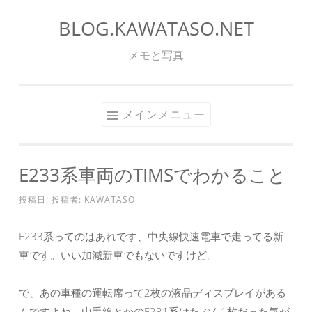
BLOG.KAWATASO.NET
コ
ン
メモと写真
テ
ン
ツ
メインメニュー
へ
ス
キ
E233系車両のTIMSでわかること
ッ
プ
投稿日:
投稿者:
KAWATASO
E233系ってのはあれです、中央線快速電車で走ってる新
車です。いい加減新車でもないですけど。
で、あの車種の運転席って2枚の液晶ディスプレイがある
んですよね。山手線とかのE231系はたぶん1枚だった気が