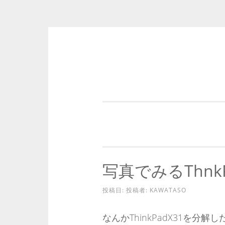
コ
ン
テ
ン
ツ
へ
ス
キ
写真でみるThnk
ッ
プ
投稿日:
投稿者:
KAWATASO
なんかThinkPadX31を