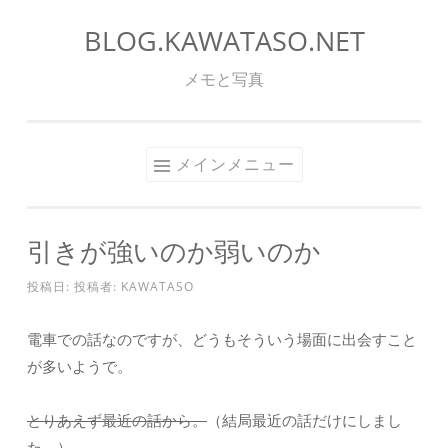
BLOG.KAWATASO.NET
コ
ン
メモと写真
テ
ン
ツ
メインメニュー
へ
ス
キ
引きが強いのか弱いのか
ッ
プ
投稿日:
投稿者:
KAWATASO
電車での話なのですが、どうもそういう場面に出会すこと
が多いようで。
とりあえず最近の話から。
（結局最近の話だけにしまし
た。）