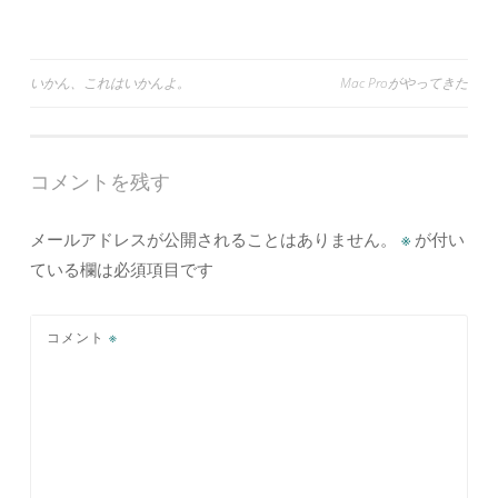
投
いかん、これはいかんよ。
Mac Proがやってきた
稿
ナ
コメントを残す
ビ
ゲ
メールアドレスが公開されることはありません。
※
が付い
ー
ている欄は必須項目です
シ
ョ
コメント
※
ン