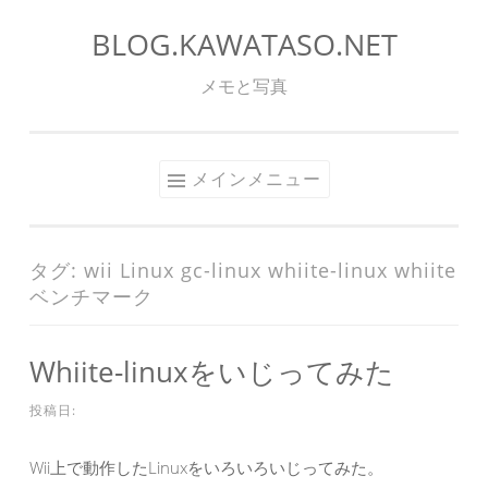
BLOG.KAWATASO.NET
コ
ン
メモと写真
テ
ン
ツ
メインメニュー
へ
ス
キ
タグ:
wii Linux gc-linux whiite-linux whiite
ッ
ベンチマーク
プ
Whiite-linuxをいじってみた
投稿日:
Wii上で動作したLinuxをいろいろいじってみた。