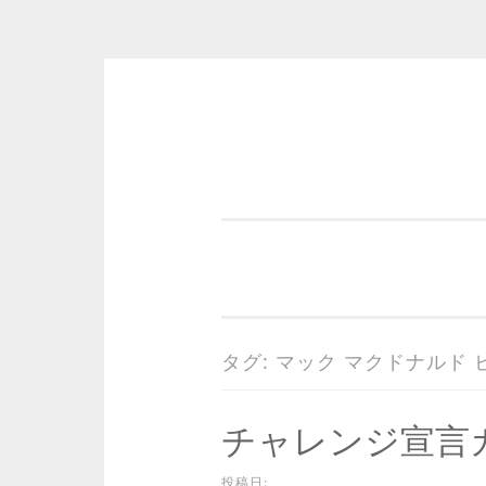
コ
ン
テ
ン
ツ
へ
ス
キ
タグ:
マック マクドナルド 
ッ
プ
チャレンジ宣言
投稿日: