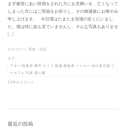
まず被害にあい怪我をされた方にお見舞いを、亡くなって
しまった方にはご冥福をお祈りし、その御遺族にお悔やみ
申し上げます。 今日僕はたまたま現場の近くにいまし
た。僕は特に血も見ていませんし、そんな写真もありませ
[…]
カテゴリー:
写真
・
日記
タグ:
アキバ 秋葉原 事件 ナイフ 殺傷 救急車 パトカー 歩行者天国 リ
ナカフェ 写真 通り魔
23件のコメント
最近の投稿