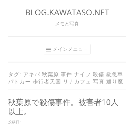
BLOG.KAWATASO.NET
コ
ン
メモと写真
テ
ン
ツ
メインメニュー
へ
ス
キ
タグ:
アキバ 秋葉原 事件 ナイフ 殺傷 救急車
ッ
パトカー 歩行者天国 リナカフェ 写真 通り魔
プ
秋葉原で殺傷事件。被害者10人
以上。
投稿日: